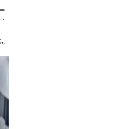
ого
ах,
с
сть