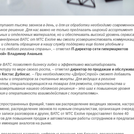
тупают тысячи звонков в день, и для их обработки необходимо современно
чное решение. Для нас важно не только предлагать широкий ассортимент
ых и отделочных материалов, но и обеспечивать высокий уровень сервиса
 внедрению ВАТС от МТС Exolve мы смогли усовершенствовать коммуникац
 и сделать обращение в нашу службу поддержки еще более удобным и
 из любого региона страны»
, – отметил
IT-директор сети гипермаркетов
ой» Владимир Ананьев
.
е ВАТС позволяет бизнесу гибко и эффективно масштабировать
ктуру по мере своего роста,
– отметил
директор по продажам и обслужив
e Костас Дубосас
. –
При необходимости «ДоброСтрой» сможет добавить
налы и операторов за считанные минуты. Для ведущих в регионе
етов, специализирующихся на товарах для ремонта, строительства и
развертывание нашего облачного решения – это шаг к повышению уровня
ния и оперативности взаимодействия с покупателями».
пространенных функций, таких как распределение входящих звонков, настро
 меню, распределение звонков по нужным специалистам, организация очеред
 записи разговоров и других, ВАТС от МТС Exolve предоставляет более 40
ов для повышения продаж и автоматизации работы сотрудников и предлага
е имеющие аналогов на рынке.