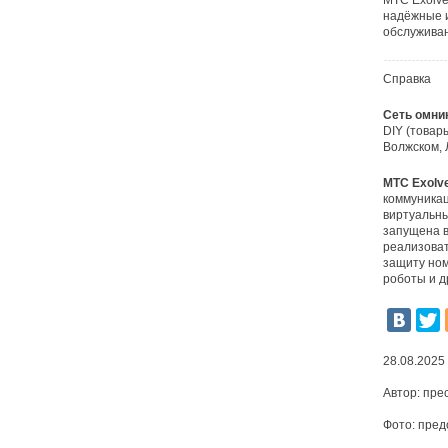
МТС Exolve
надёжные 
обслуживан
Справка
Сеть омни
DIY (товар
Волжском, 
МТС Exolv
коммуникац
виртуальны
запущена в
реализоват
защиту ном
роботы и д
28.08.2025
Автор:
пре
Фото:
пред