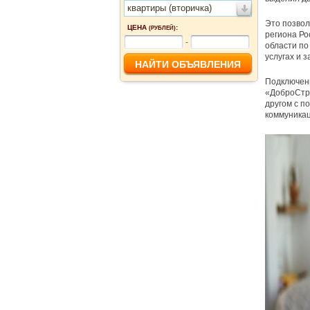
квартиры (вторичка)
Это позвол
ЦЕНА
:
(РУБЛЕЙ)
региона Ро
-
области по
услугах и 
Подключен
«ДоброСтро
другом с п
коммуникац