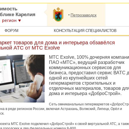
имость
ублике Карелия
Петрозаводск
 регион
ФОРУМ
КОНСУЛЬТАЦИЯ СПЕЦИАЛИСТОВ
ркет товаров для дома и интерьера обзавёлся
льной АТС от МТС Exolve
МТС Exolve, 100% дочерняя компан
ПАО «МТС», ведущий разработчик
коммуникационных сервисов для
бизнеса, предоставил сервис ВАТС 
одной из крупнейших сетей
гипермаркетов строительных и
отделочных материалов, товаров дл
дома и интерьера «ДоброСтрой».
Сеть омниканальных гипермаркетов «ДоброСт
на в ряде регионов России, включая Астрахань, Волжский, Липецк, Орёл и
ск.
роекта МТС Exolve подключил «ДоброСтрой» к своей виртуальной АТС, а такж
а городских и два федеральных номера 8-800.