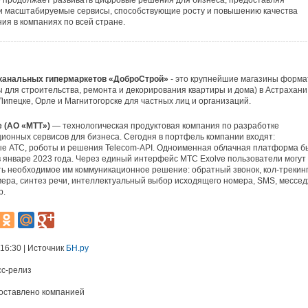
 продолжает развивать цифровые решения для бизнеса, предоставляя
и масштабируемые сервисы, способствующие росту и повышению качества
ия в компаниях по всей стране.
канальных гипермаркетов «ДоброСтрой»
- это крупнейшие магазины форма
ы для строительства, ремонта и декорирования квартиры и дома) в Астрахани
Липецке, Орле и Магнитогорске для частных лиц и организаций.
e (АО «МТТ»)
— технологическая продуктовая компания по разработке
ионных сервисов для бизнеса. Сегодня в портфель компании входят:
е АТС, роботы и решения Telecom-API. Одноименная облачная платформа б
 январе 2023 года. Через единый интерфейс МТС Exolve пользователи могут
ь необходимое им коммуникационное решение: обратный звонок, кол-трекинг
ера, синтез речи, интеллектуальный выбор исходящего номера, SMS, мессед
р.
 16:30 | Источник
БН.ру
сс-релиз
оставлено компанией