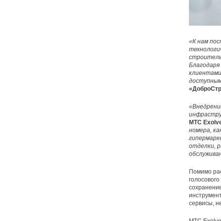
«К нам пос
технологи
строительн
Благодаря
клиентами
доступным
«ДоброСтр
«Внедрени
инфрастру
МТС Exolv
номера, ка
гипермарк
отделки, 
обслужива
Помимо рас
голосового
сохранение
инструмент
сервисы, н