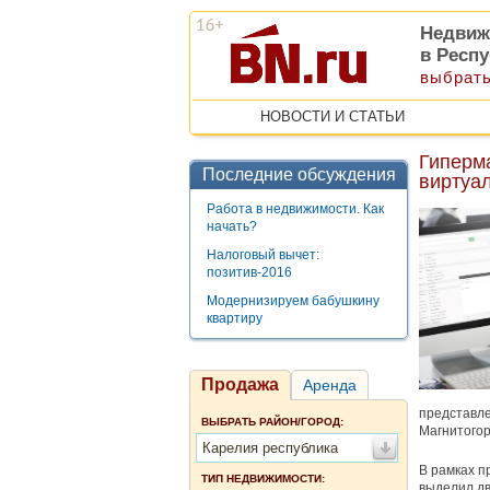
Недвиж
в Респ
выбрать
НОВОСТИ И СТАТЬИ
Гиперма
Последние обсуждения
виртуа
Работа в недвижимости. Как
начать?
Налоговый вычет:
позитив-2016
Модернизируем бабушкину
квартиру
Продажа
Аренда
представле
ВЫБРАТЬ РАЙОН/ГОРОД:
Магнитогор
Карелия республика
В рамках п
ТИП НЕДВИЖИМОСТИ:
выделил дв