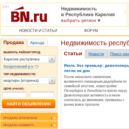
Недвижимость
в Республике Карелия
выбрать регион
НОВОСТИ И СТАТЬИ
ФОРУМ
Недвижимость респуб
Продажа
Аренда
ВЫБРАТЬ РАЙОН/ГОРОД:
Статьи
Новости
Пресс-ре
Карелия республика
Июль без премьер: девелопер
Кондопожский р-н
легли на дно
ТИП НЕДВИЖИМОСТИ:
После июньского оживления,
квартиры (вторичка)
вызванного очередным дедлайном по
семейной ипотеке, новостройки
ЦЕНА
:
(РУБЛЕЙ)
Петербурга и Ленобласти взяли паузу.
-
Девелоперская активность в июле
снизилась до минимума, премьеры с
рынка вовсе пропали.
ПРОДАЖА ВТОРИЧНАЯ
1
ПРОДАЖА КОММЕРЧ.
4