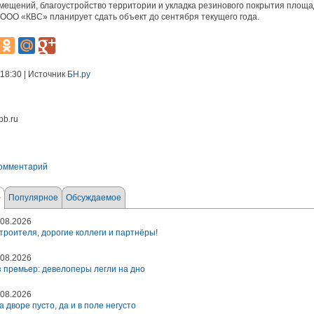
мещений, благоустройство территории и укладка резинового покрытия площа
ООО «КВС» планирует сдать объект до сентября текущего года.
 18:30 | Источник
БН.ру
pb.ru
комментарий
е
Популярное
Обсуждаемое
08.2026
троителя, дорогие коллеги и партнёры!
08.2026
 премьер: девелоперы легли на дно
08.2026
а дворе пусто, да и в поле негусто