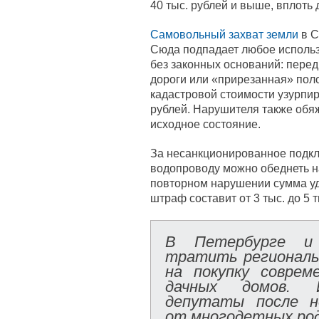
40 тыс. рублей и выше, вплоть 
Самовольный захват земли
в С
Сюда подпадает любое использ
без законных оснований: перед
дороги или «прирезанная» пол
кадастровой стоимости узурпир
рублей. Нарушителя также обяж
исходное состояние.
За несанкционированное подклю
водопроводу можно обеднеть на 
повторном нарушении сумма уд
штраф составит от 3 тыс. до 5 т
В Петербурге и 
тратить региональ
на покупку соврем
дачных домов. И
депутаты после н
от многодетных ро