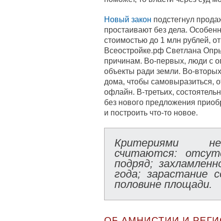
Новый закон
подстегнул продаж
простаивают без дела. Особенн
стоимостью до 1 млн рублей, о
Всеостройке.рф Светлана Опры
причинам. Во-первых, люди с 
объекты ради земли. Во-вторы
дома, чтобы самовыразиться, о
офлайн. В-третьих, состоятель
без нового предложения приобр
и построить что-то новое.
Критериями не
считаются: отсут
подряд; захламлен
года; зарастание 
половине площади.
ОБ АМНИСТИИ И РЕГ