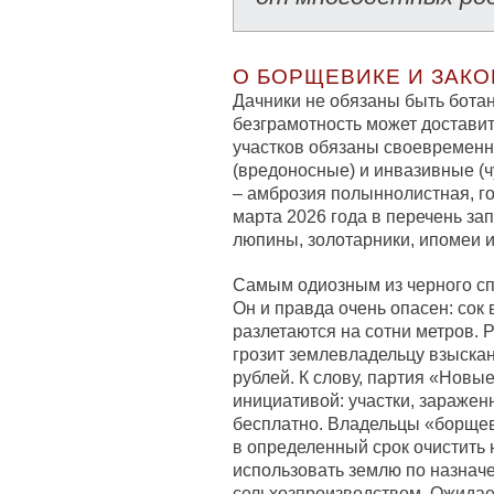
О БОРЩЕВИКЕ И ЗАК
Дачники не обязаны быть бота
безграмотность может достави
участков обязаны своевременн
(вредоносные) и инвазивные (ч
– амброзия полыннолистная, го
марта 2026 года в перечень з
люпины, золотарники, ипомеи и
Самым одиозным из черного сп
Он и правда очень опасен: сок
разлетаются на сотни метров. Р
грозит землевладельцу взыскани
рублей. К слову, партия «Новы
инициативой: участки, зараже
бесплатно. Владельцы «борщев
в определенный срок очистить 
использовать землю по назнач
сельхозпроизводством. Ожидает