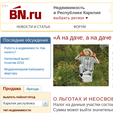
Недвижимость
в Республике Карелия
выбрать регион
НОВОСТИ И СТАТЬИ
ФОРУМ
«А на даче, а на дач
Последние обсуждения
Работа в недвижимости. Как
начать?
Налоговый вычет:
позитив-2016
Модернизируем бабушкину
квартиру
Продажа
Аренда
ВЫБРАТЬ РАЙОН/ГОРОД:
О ЛЬГОТАХ И НЕОСВ
Карелия республика
Налог на дачные участки состои
Сумма может выйти значительн
ТИП НЕДВИЖИМОСТИ: