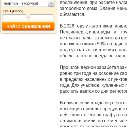
послабления: при расчете нало
квартиры (вторичка)
загородного дома. Здания мен
ЦЕНА
:
(РУБЛЕЙ)
облагаются.
-
В 2026 году у льготников появ
Пенсионеры, инвалиды I и II г
не платят налог за землю до ш
положена скидка 50% на один о
надо указать в заявлении в на
объект, а это не всегда выгодно
Прошлой весной заработал зак
ровно три года на освоение св
в пределах населенных пунктов
года. Для участков, купленных 
рассчитывается со дня регистр
В случае если владелец не осв
инспекция пришлет предупрежде
действовать, его оштрафуют на
стоимости земли, но не меньше 
поможет, то власти через суд мо