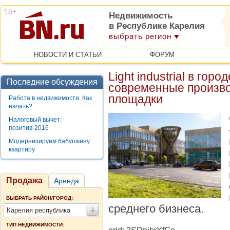
Недвижимость
в Республике Карелия
выбрать регион
НОВОСТИ И СТАТЬИ
ФОРУМ
Light industrial в гор
Последние обсуждения
современные произво
площадки
Работа в недвижимости. Как
начать?
Налоговый вычет:
позитив-2016
Модернизируем бабушкину
квартиру
Продажа
Аренда
ВЫБРАТЬ РАЙОН/ГОРОД:
среднего бизнеса.
Карелия республика
ТИП НЕДВИЖИМОСТИ: