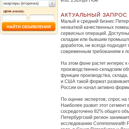
erid: 2SDnjbrYfGe
квартиры (вторичка)
ЦЕНА
:
(РУБЛЕЙ)
АКТУАЛЬНЫЙ ЗАПРОС
-
Малый и средний бизнес Петерб
нехваткой качественных помещ
сервисных операций. Доступны
складам или бывшим промышле
доработок, не всегда подходят
современным требованиям к ло
На этом фоне растет интерес к ф
производственно-складским об
функции производства, склада,
и США такой формат развиваетс
России он начал активно форми
По оценке экспертов, спрос на
Наиболее развит этот сегмент 
сосредоточено 82% общего объема
Петербургский регион занимает
исследованию Commonwealth Pa