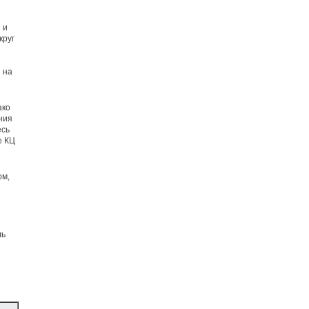
 и
круг
 на
ако
ния
есь
е КЦ
ом,
ль