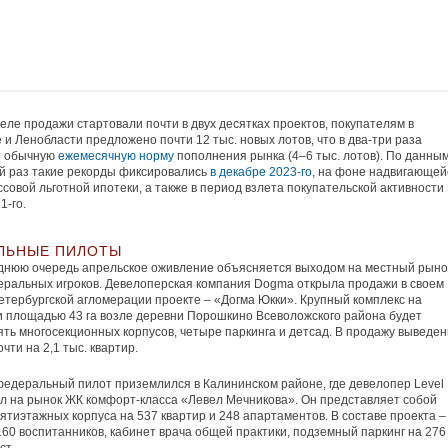
реле продажи стартовали почти в двух десятках проектов, покупателям в
 и Ленобласти предложено почти 12 тыс. новых лотов, что в два-три раза
т обычную
ежемесячную норму
пополнения рынка (4–6 тыс. лотов). По данны
й раз такие рекорды фиксировались
в декабре 2023-го
, на фоне надвигающей
совой льготной ипотеки, а также в период взлета покупательской активности
21-го.
ЛЬНЫЕ ПИЛОТЫ
днюю очередь апрельское оживление объясняется выходом на местный рыно
ральных игроков. Девелоперская компания Dogma открыла продажи в своем
етербургской агломерации проекте – «Догма Юкки». Крупный комплекс на
 площадью 43 га возле деревни Порошкино Всеволожского района будет
ять многосекционных корпусов, четыре паркинга и детсад. В продажу выведе
чти на 2,1 тыс. квартир.
едеральный пилот приземлился в Калининском районе, где девелопер Level
л на рынок ЖК комфорт-класса «Левел Мечникова». Он представляет собой
ятиэтажных корпуса на 537 квартир и 248 апартаментов. В составе проекта –
160 воспитанников, кабинет врача общей практики, подземный паркинг на 276