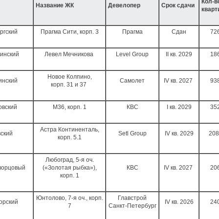
Кол-в
Название ЖК
Девелопер
Срок сдачи
кварт
ргский
Прагма Сити, корп. 3
Прагма
Сдан
72
инский
Левел Мечникова
Level Group
II кв. 2029
18
Новое Колпино,
инский
Самолет
IV кв. 2027
93
корп. 31 и 37
овский
М36, корп. 1
КВС
I кв. 2029
35
Астра Континенталь,
ский
Setl Group
IV кв. 2029
208
корп. 5.1
Любоград, 5-я оч.
ворцовый
(«Золотая рыбка»),
КВС
IV кв. 2027
20
корп. 1
Юнтолово, 7-я оч., корп.
Главстрой
орский
IV кв. 2026
24
7
Санкт-Петербург