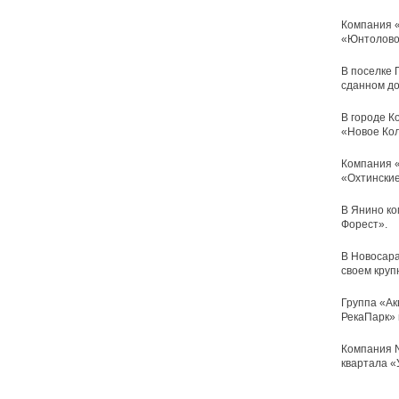
Компания «
«Юнтолово
В поселке 
сданном до
В городе К
«Новое Ко
Компания «
«Охтинские
В Янино ко
Форест».
В Новосара
своем круп
Группа «Ак
РекаПарк» 
Компания N
квартала «