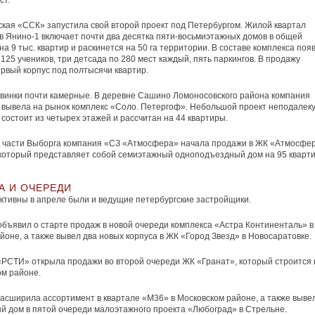
ст.
кая «ССК» запустила свой второй проект под Петербургом. Жилой квартал
в Янино-1 включает почти два десятка пяти-восьмиэтажных домов в общей
на 9 тыс. квартир и раскинется на 50 га территории. В составе комплекса поя
 125 учеников, три детсада по 280 мест каждый, пять паркингов. В продажу
рвый корпус под полтысячи квартир.
винки почти камерные. В деревне Сашино Ломоносовского района компания
 вывела на рынок комплекс «Соло. Петергоф». Небольшой проект неподалеку
состоит из четырех этажей и рассчитан на 44 квартиры.
й части Выборга компания «СЗ «Атмосфера» начала продажи в ЖК «Атмосфе
который представляет собой семиэтажный одноподъездный дом на 95 кварти
А И ОЧЕРЕДИ
ктивны в апреле были и ведущие петербургские застройщики.
 объявил о старте продаж в новой очереди комплекса «Астра Континенталь» в
йоне, а также вывел два новых корпуса в ЖК «Город Звезд» в Новосаратовке.
РСТИ» открыла продажи во второй очереди ЖК «Гранат», который строится 
м районе.
асширила ассортимент в квартале «М36» в Московском районе, а также выве
й дом в пятой очереди малоэтажного проекта «Любоград» в Стрельне.