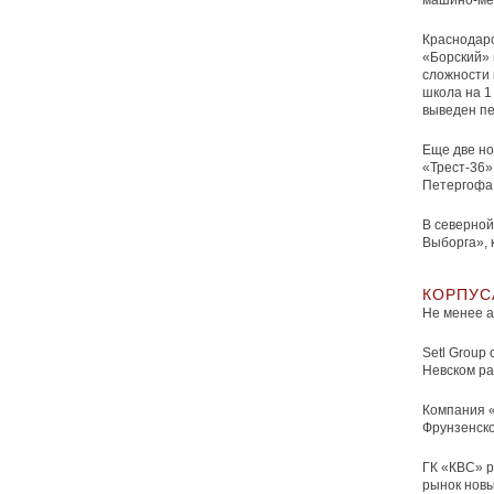
машино-ме
Краснодарс
«Борский» 
сложности 
школа на 1
выведен пе
Еще две но
«Трест-36»
Петергофа 
В северно
Выборга», 
КОРПУС
Не менее а
Setl Group
Невском ра
Компания «
Фрунзенско
ГК «КВС» р
рынок новы