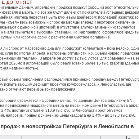
НЕ ДОГОНЯЕТ
ительным данным, апрельские продажи покажут хороший рост относительно
 февраля и марта. Но всё же будут далеки от показателей успешных декабря
мейная ипотека перестает быть ключевым драйвером: последний ажиотаж во
мы «съел» весь возможный спрос на месяцы вперед. Некоторое оживление
вязывают с рыночной ипотекой: в отсутствие альтернативных инструментов
 начали свыкаться с высокими ставками. Но, как правило, оформляют кредиты
суммы или короткие сроки с расчетом на быстрое погашение.
я ли спрос от мартовского дна или продолжит колебаться – пока неясно. Одн
и, судя по итогам апреля, настроены оптимистично. Объем нового предложе
режающими темпами. В апреле он достиг 12 тыс. лотов, для сравнения – за в
ртал 2026-го в агломерации было реализовано более 15 тыс. квартир (данны
ская недвижимость»).
новый объем пополнения распределился примерно поровну между Петербург
у испытывающим дефицит проектов комфорт-класса, и Ленобластью, где
авно отмечают переизбыток предложения.
ропорция отражается на средних ценах. По данным Центра аналитики BN,
на предложения квадратного метра на первичном рынке Петербурга за апре
 2,4%, достигнув отметки 310,9 тыс. руб. В Ленобласти рост объемов
я, напротив, привел к снижению цены квадрата на 1,4% – до 179,6 тыс. руб.
продаж в новостройках Петербурга и Ленобласти в