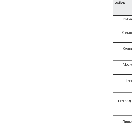
Район
Выбо
Калин
Колп
Моск
Нев
Петрод
Прим