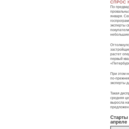
СПРОС 
По предвар
провальных
января. Се
госпрограм
эксперты с
покупатели
небольшие 
Оттолкнулс
застройщик
растет опе
первый ква
«Петербург
При этом 
по-прежнем
эксперты д
Такая дисп
средняя це
выросла на
предложени
Старты 
апреле