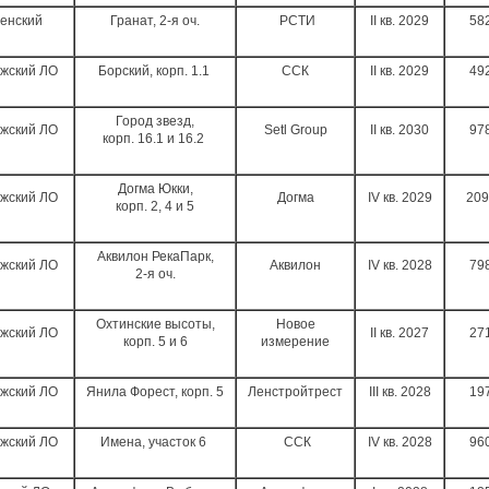
енский
Гранат, 2-я оч.
РСТИ
II кв. 2029
58
жский ЛО
Борский, корп. 1.1
ССК
II кв. 2029
49
Город звезд,
жский ЛО
Setl Group
II кв. 2030
97
корп. 16.1 и 16.2
Догма Юкки,
жский ЛО
Догма
IV кв. 2029
209
корп. 2, 4 и 5
Аквилон РекаПарк,
жский ЛО
Аквилон
IV кв. 2028
79
2-я оч.
Охтинские высоты,
Новое
жский ЛО
II кв. 2027
27
корп. 5 и 6
измерение
жский ЛО
Янила Форест, корп. 5
Ленстройтрест
III кв. 2028
19
жский ЛО
Имена, участок 6
ССК
IV кв. 2028
96