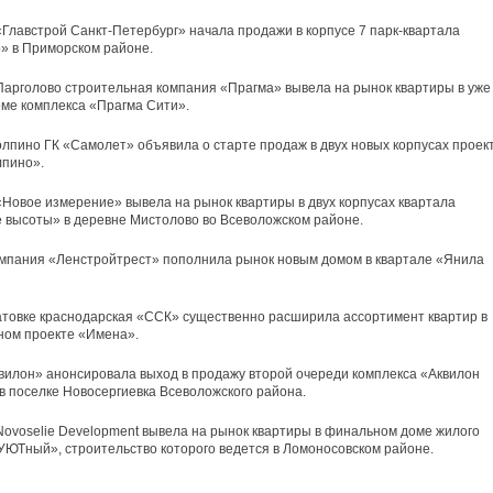
Главстрой Санкт-Петербург» начала продажи в корпусе 7 парк-квартала
» в Приморском районе.
Парголово строительная компания «Прагма» вывела на рынок квартиры в уже
ме комплекса «Прагма Сити».
олпино ГК «Самолет» объявила о старте продаж в двух новых корпусах проек
лпино».
Новое измерение» вывела на рынок квартиры в двух корпусах квартала
 высоты» в деревне Мистолово во Всеволожском районе.
мпания «Ленстройтрест» пополнила рынок новым домом в квартале «Янила
товке краснодарская «ССК» существенно расширила ассортимент квартир в
ном проекте «Имена».
вилон» анонсировала выход в продажу второй очереди комплекса «Аквилон
в поселке Новосергиевка Всеволожского района.
ovoselie Development вывела на рынок квартиры в финальном доме жилого
УЮТный», строительство которого ведется в Ломоносовском районе.