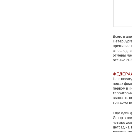
Всего в ап
Петербурге
превышае
в последни
отмены мас
осенью 20
ФЕДЕРА
Не в после
новых феде
первом в П
территории
включать п
три дома по
Еще один ф
Group выве
четыре дев
детсад на 