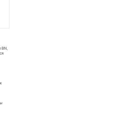
м BN,
ся
к
ны