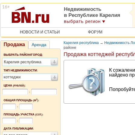
Недвижимость
в Республике Карелия
выбрать регион
НОВОСТИ И СТАТЬИ
ФОРУМ
Карелия республика
→
Недвижимость Ло
Продажа
Аренда
районе
Продажа коттеджей респуб
ВЫБРАТЬ РАЙОН/ГОРОД:
Карелия республика
К сожалени
ТИП НЕДВИЖИМОСТИ:
найдено пр
коттеджи
ЦЕНА
:
(РУБЛЕЙ)
Попробуйте
-
2
ОБЩАЯ ПЛОЩАДЬ
(М
):
-
ПЛОЩАДЬ УЧАСТКА
(СОТ.):
-
ДАТА ПУБЛИКАЦИИ: