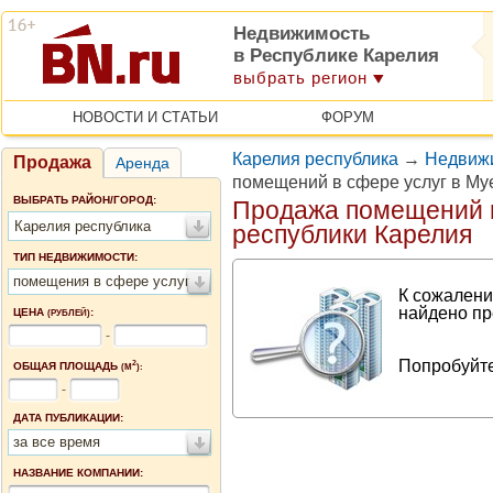
Недвижимость
в Республике Карелия
выбрать регион
НОВОСТИ И СТАТЬИ
ФОРУМ
Карелия республика
→
Недвижи
Продажа
Аренда
помещений в сфере услуг в Му
ВЫБРАТЬ РАЙОН/ГОРОД:
Продажа помещений в
Карелия республика
республики Карелия
ТИП НЕДВИЖИМОСТИ:
помещения в сфере услуг
К сожалени
найдено пр
ЦЕНА
:
(РУБЛЕЙ)
-
Попробуйте
2
ОБЩАЯ ПЛОЩАДЬ
(М
):
-
ДАТА ПУБЛИКАЦИИ:
за все время
НАЗВАНИЕ КОМПАНИИ: