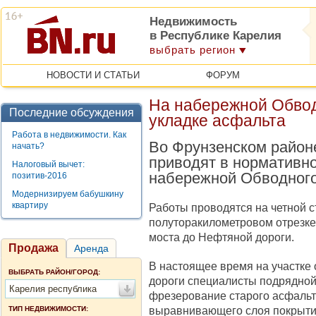
Недвижимость
в Республике Карелия
выбрать регион
НОВОСТИ И СТАТЬИ
ФОРУМ
На набережной Обвод
Последние обсуждения
укладке асфальта
Работа в недвижимости. Как
Во Фрунзенском район
начать?
приводят в нормативно
Налоговый вычет:
набережной Обводного
позитив-2016
Модернизируем бабушкину
квартиру
Работы проводятся на четной 
полуторакилометровом отрезке
моста до Нефтяной дороги.
Продажа
Аренда
В настоящее время на участке 
ВЫБРАТЬ РАЙОН/ГОРОД:
дороги специалисты подрядной
Карелия республика
фрезерование старого асфальта
выравнивающего слоя покрытия
ТИП НЕДВИЖИМОСТИ: