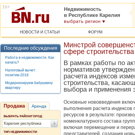
Недвижимость
в Республике Карелия
выбрать регион
НОВОСТИ И СТАТЬИ
ФОРУМ
Минстрой совершенст
Последние обсуждения
сфере строительства
Работа в недвижимости. Как
В рамках работы по а
начать?
нормативов утвержден
Налоговый вычет:
расчета индексов изме
позитив-2016
строительства, касающ
Модернизируем бабушкину
квартиру
выбора и применения э
Основные нововведения включ
Продажа
Аренда
выполнения расчета индексов 
ресурсов в результате: произв
ВЫБРАТЬ РАЙОН/ГОРОД:
номенклатурного состава груп
Карелия республика
включая перемещение и перер
ТИП НЕДВИЖИМОСТИ:
представителей, создания нов