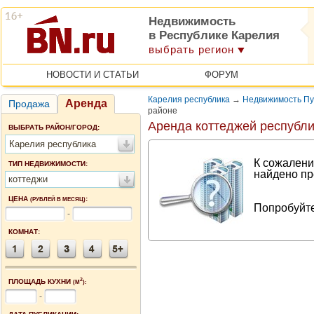
Недвижимость
в Республике Карелия
выбрать регион
НОВОСТИ И СТАТЬИ
ФОРУМ
Карелия республика
→
Недвижимость Пу
Аренда
Продажа
районе
Аренда коттеджей республи
ВЫБРАТЬ РАЙОН/ГОРОД:
Карелия республика
К сожалени
ТИП НЕДВИЖИМОСТИ:
найдено пр
коттеджи
ЦЕНА
:
(РУБЛЕЙ В МЕСЯЦ)
Попробуйте
-
КОМНАТ:
2
ПЛОЩАДЬ КУХНИ
(М
):
-