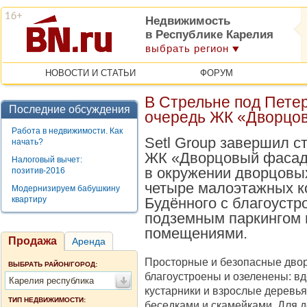
Недвижимость
в Республике Карелия
выбрать регион
НОВОСТИ И СТАТЬИ
ФОРУМ
В Стрельне под Пете
Последние обсуждения
очередь ЖК «Дворцо
Работа в недвижимости. Как
Setl Group завершил с
начать?
ЖК «Дворцовый фасад»
Налоговый вычет:
в окружении дворцовых
позитив-2016
четыре малоэтажных к
Модернизируем бабушкину
квартиру
Будённого с благоуст
подземным паркингом 
помещениями.
Продажа
Аренда
Просторные и безопасные дво
ВЫБРАТЬ РАЙОН/ГОРОД:
благоустроены и озеленены: в
Карелия республика
кустарники и взрослые деревья
ТИП НЕДВИЖИМОСТИ:
беседками и скамейками. Для 